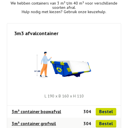
We hebben containers van 3 m³ t/m 40 m³ voor verschillende
soorten afval.
Hulp nodig met kiezen? Gebruik onze keuzehulp.
3m3 afvalcontainer
L 190 x B 160 x H 110
Bestel
3m³ container bouwafval
304
Bestel
3m³ container grofvuil
304