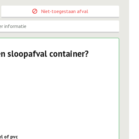
Niet-toegestaan afval
r informatie
n sloopafval container?
l of pvc