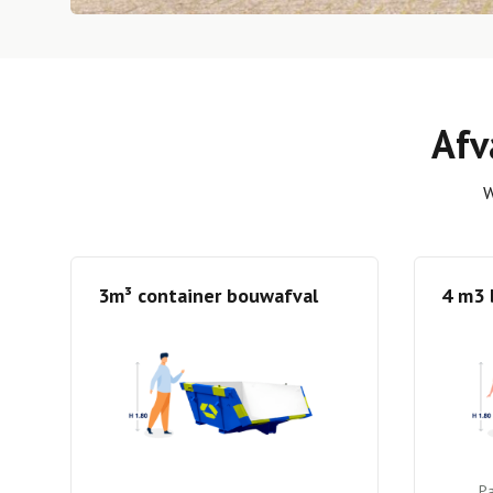
Afv
W
3m³ container bouwafval
4 m3 
Pa