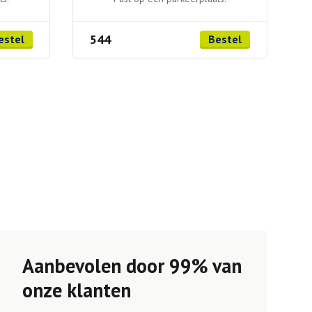
544
estel
Bestel
Aanbevolen door 99% van
onze klanten