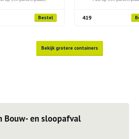
419
Bestel
B
Bekijk grotere containers
n Bouw- en sloopafval