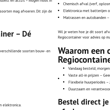
sbest en accu’s – mogen nooit in
Chemisch afval (verf, oplosmi
Elektronica met batterijen o
soorten mag afvoeren. Dit zijn de
Matrassen en autobanden – 
iner – Dé
Wil je weten hoe je dit soort a
Regiocontainer voor advies op m
Waarom een c
 verschillende soorten bouw- en
Regiocontain
:
Vandaag besteld, morgen 
Vaste all-in prijzen – Ge
Flexibele huurperiodes – 
Duurzaam en verantwoord
Bestel direct j
n elektronica.