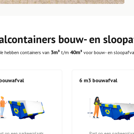
alcontainers bouw- en sloopa
3m³
40m³
e hebben containers van
t/m
voor bouw- en sloopafva
bouwafval
6 m3 bouwafval
st op een parkeerplaats.
Past op een parkeerplaa