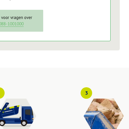
l voor vragen over
088-1001000
2
3