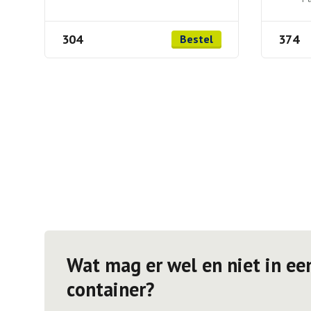
304
374
Bestel
Wat mag er wel en niet in ee
container?