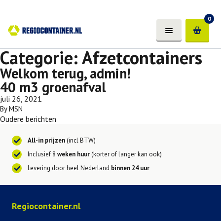
0
Categorie:
Afzetcontainers
Welkom terug, admin!
40 m3 groenafval
juli 26, 2021
By
MSN
Oudere berichten
All-in prijzen
(incl BTW)
Inclusief 8
weken huur
(korter of langer kan ook)
Levering door heel Nederland
binnen 24 uur
Regiocontainer.nl