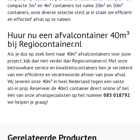
compacte
3m
³
en
4m
³
containers tot ruime
20m
³
en
30m
³
containers, onze diverse selectie stelt je in staat om efficiënt
en effectief afval op te ruimen.
Huur nu een afvalcontainer 40m
³
bij Regiocontainer.nl
Als je dus op zoek bent naar 40m
³
afvalcontainers voor jouw
project, kijk dan niet verder dan Regiocontainer.nl. Met onze
betrouwbare service en kwaliteitscontainers ben je verzekerd
van een efficiënte en verantwoorde afvoer van jouw afval.
Wij leveren onze 40m³ in heel Nederland tegen een vaste
all-in prijs. Reserveer de 40m3 container direct online of bel
één van onze afvalspecialisten op het nummer
085 018792
,
we helpen je graag!
Gerelateerde Producten