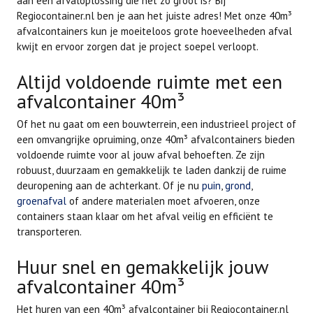
aan een afvaloplossing die net zo groot is? Bij
Regiocontainer.nl ben je aan het juiste adres! Met onze 40m
³
afvalcontainers kun je moeiteloos grote hoeveelheden afval
kwijt en ervoor zorgen dat je project soepel verloopt.
Altijd voldoende ruimte met een
afvalcontainer 40m
³
Of het nu gaat om een bouwterrein, een industrieel project of
een omvangrijke opruiming, onze 40m
³
afvalcontainers bieden
voldoende ruimte voor al jouw afval behoeften. Ze zijn
robuust, duurzaam en gemakkelijk te laden dankzij de ruime
deuropening aan de achterkant. Of je nu
puin
,
grond
,
groenafval
of andere materialen moet afvoeren, onze
containers staan klaar om het afval veilig en efficiënt te
transporteren.
Huur snel en gemakkelijk jouw
afvalcontainer 40m
³
Het huren van een 40m
³
afvalcontainer bij Regiocontainer.nl