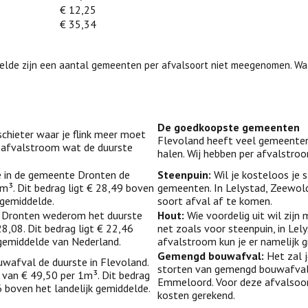
€ 12,25
€ 35,34
ddelde zijn een aantal gemeenten per afvalsoort niet meegenomen. Wa
De goedkoopste gemeenten
tschieter waar je flink meer moet
Flevoland heeft veel gemeenten 
er afvalstroom wat de duurste
halen. Wij hebben per afvalstro
e in de gemeente Dronten de
Steenpuin:
Wil je kosteloos je s
 m³. Dit bedrag ligt € 28,49 boven
gemeenten. In Lelystad, Zeewol
 gemiddelde.
soort afval af te komen.
te Dronten wederom het duurste
Hout:
Wie voordelig uit wil zijn
28,08. Dit bedrag ligt € 22,46
net zoals voor steenpuin, in Le
gemiddelde van Nederland.
afvalstroom kun je er namelijk gr
Gemengd bouwafval:
Het zal 
wafval de duurste in Flevoland.
storten van gemengd bouwafval z
van € 49,50 per 1m³. Dit bedrag
Emmeloord. Voor deze afvalsoor
6 boven het landelijk gemiddelde.
kosten gerekend.