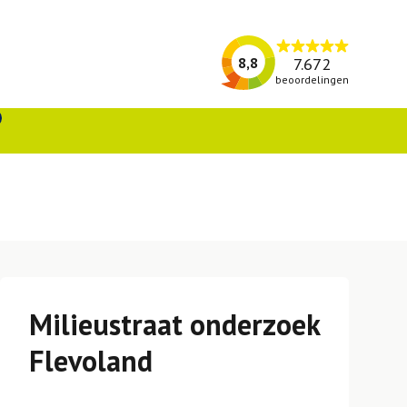
7.672
8,8
beoordelingen
Milieustraat onderzoek
Flevoland