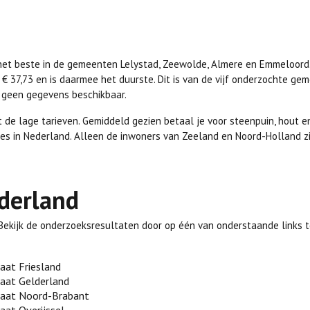
je het beste in de gemeenten Lelystad, Zeewolde, Almere en Emmeloord. 
€ 37,73 en is daarmee het duurste. Dit is van de vijf onderzochte ge
s geen gegevens beschikbaar.
 de lage tarieven. Gemiddeld gezien betaal je voor steenpuin, hout e
es in Nederland. Alleen de inwoners van Zeeland en Noord-Holland zi
ederland
 Bekijk de onderzoeksresultaten door op één van onderstaande links t
raat Friesland
raat Gelderland
traat Noord-Brabant