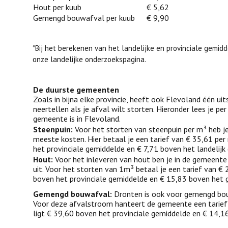
Hout per kuub
€ 5,62
Gemengd bouwafval per kuub
___
€ 9,90
*Bij het berekenen van het landelijke en provinciale gemi
onze landelijke onderzoekspagina.
De duurste gemeenten
Zoals in bijna elke provincie, heeft ook Flevoland één ui
neertellen als je afval wilt storten. Hieronder lees je p
gemeente is in Flevoland.
Steenpuin:
Voor het storten van steenpuin per m³ heb j
meeste kosten. Hier betaal je een tarief van € 35,61 per
het provinciale gemiddelde en € 7,71 boven het landelijk
Hout:
Voor het inleveren van hout ben je in de gemeen
uit. Voor het storten van 1m³ betaal je een tarief van € 
boven het provinciale gemiddelde en € 15,83 boven het 
Gemengd bouwafval:
Dronten is ook voor gemengd bou
Voor deze afvalstroom hanteert de gemeente een tarief 
ligt € 39,60 boven het provinciale gemiddelde en € 14,1