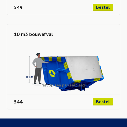
549
Bestel
10 m3 bouwafval
Past op een parkeerplaats.
544
Bestel