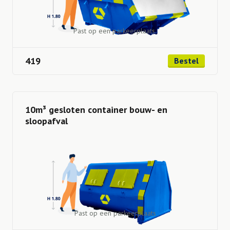
Past op een parkeerplaats.
419
Bestel
10m³ gesloten container bouw- en
sloopafval
Past op een parkeerplaats