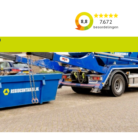
7.672
8,8
beoordelingen