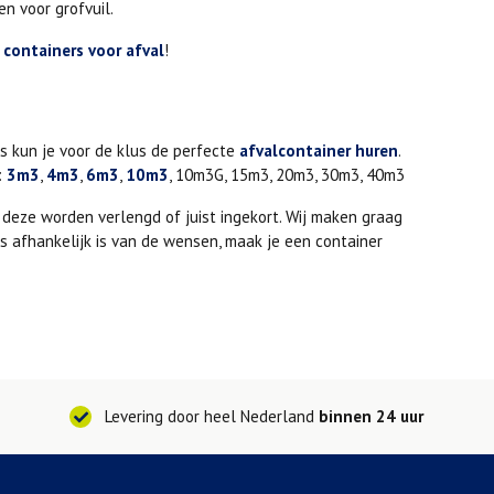
n voor grofvuil.
.
containers voor afval
!
ns kun je voor de klus de perfecte
afvalcontainer huren
.
:
3m3
,
4m3
,
6m3
,
10m3
, 10m3G, 15m3, 20m3, 30m3, 40m3
deze worden verlengd of juist ingekort. Wij maken graag
js afhankelijk is van de wensen, maak je een container
Levering door heel Nederland
binnen 24 uur