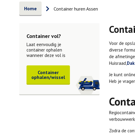
Home
Container huren Assen
Conta
Container vol?
Voor de opsla
Laat eenvoudig je
container ophalen
diverse form
wanneer deze vol is
de afmetingen
Huisraad,
Dak
Container
Je kunt onli
ophalen/wissel
Heb je vrage
Conta
Regiocontain
verbouwwerk
Zodra de con