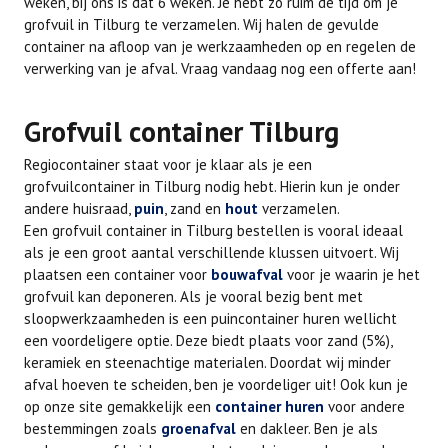
weken, bij ons is dat 6 weken. Je hebt zo ruim de tijd om je
grofvuil in Tilburg te verzamelen. Wij halen de gevulde
container na afloop van je werkzaamheden op en regelen de
verwerking van je afval. Vraag vandaag nog een offerte aan!
Grofvuil container Tilburg
Regiocontainer staat voor je klaar als je een
grofvuilcontainer in Tilburg nodig hebt. Hierin kun je onder
andere huisraad,
puin
, zand en
hout
verzamelen.
Een grofvuil container in Tilburg bestellen is vooral ideaal
als je een groot aantal verschillende klussen uitvoert. Wij
plaatsen een container voor
bouwafval
voor je waarin je het
grofvuil kan deponeren. Als je vooral bezig bent met
sloopwerkzaamheden is een puincontainer huren wellicht
een voordeligere optie. Deze biedt plaats voor zand (5%),
keramiek en steenachtige materialen. Doordat wij minder
afval hoeven te scheiden, ben je voordeliger uit! Ook kun je
op onze site gemakkelijk een
container huren
voor andere
bestemmingen zoals
groenafval
en dakleer. Ben je als