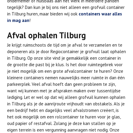
ondernemer of huisbaas aan het werk in meerdere panden
tegelijk? Dan kun je bij ons niet alleen een grofvuil container
in Tilburg huren, maar bieden wij ook
containers waar alles
in mag aan
!
Afval ophalen Tilburg
Je krijgt ruimschoots de tijd om je afval te verzamelen en te
deponeren als je door Regiocontainer je grofvuil laat ophalen
in Tilburg. Op onze site vind je gemakkelijk een container in
de grootte die past bij je klus. Is het door ruimtegebrek voor
je niet mogelijk om een grote afvalcontainer te huren? Onze
kleinere containers nemen nauwelijks meer ruimte in dan één
parkeerplek. Veel afval hoeft dan geen probleem te zijn,
want wij kunnen met je afspraken maken over tussentijdse
lediging. Let er wel op dat wij alleen grofvuil kunnen ophalen
in Tilburg als je de aanrijroute vrijhoudt van obstakels. Als je
een bedrijf hebt en dagelijks veel afvalstromen creëert, is
het ook mogelijk om een rolcontainer te huren voor je glas,
oud papier of restafval. Zolang je deze kan stallen op je
eigen terrein is een vergunning aanvragen niet nodig. Onze