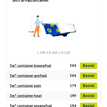
3m3 afvalcontainer
L 190 x B 160 x H 110
Bestel
3m³ container bouwafval
304
Bestel
3m³ container grofvuil
304
Bestel
3m³ container puin
179
Bestel
3m³ container hout
199
Bestel
3m³ container groenafval
194