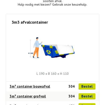
soorten afval.
Hulp nodig met kiezen? Gebruik onze keuzehulp.
3m3 afvalcontainer
L 190 x B 160 x H 110
Bestel
3m³ container bouwafval
304
Bestel
3m³ container grofvuil
304