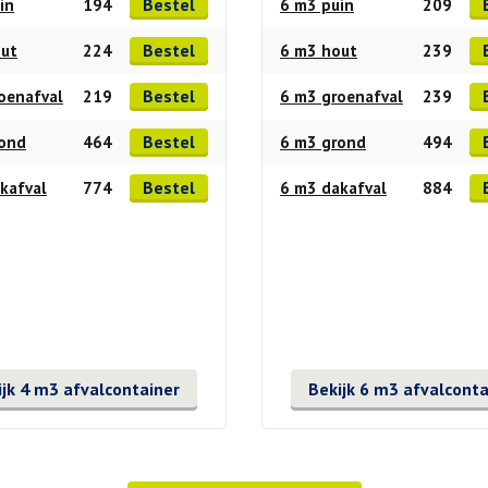
Bestel
in
194
6 m3 puin
209
Bestel
out
224
6 m3 hout
239
Bestel
oenafval
219
6 m3 groenafval
239
Bestel
rond
464
6 m3 grond
494
Bestel
kafval
774
6 m3 dakafval
884
ijk 4 m3 afvalcontainer
Bekijk 6 m3 afvalconta