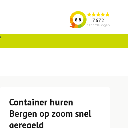
7.672
8,8
beoordelingen
Container huren
Bergen op zoom snel
geregeld