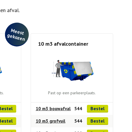
en afval.
M
e
e
st
e
ko
ze
g
n
10 m3 afvalcontainer
ts.
Past op een parkeerplaats.
Bestel
Bestel
10 m3 bouwafval
544
Bestel
Bestel
10 m3 grofvuil
544