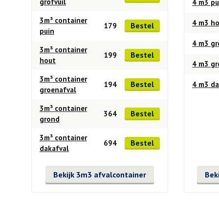
grofvuil
4 m3 pu
3m³ container
4 m3 h
Bestel
179
puin
4 m3 gr
3m³ container
Bestel
199
hout
4 m3 g
3m³ container
Bestel
194
4 m3 da
groenafval
3m³ container
Bestel
364
grond
3m³ container
Bestel
694
dakafval
Bekijk 3m3 afvalcontainer
Bek