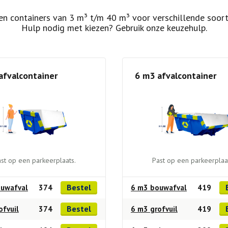
n containers van 3 m³ t/m 40 m³ voor verschillende soort
Hulp nodig met kiezen? Gebruik onze keuzehulp.
afvalcontainer
6 m3 afvalcontainer
st op een parkeerplaats.
Past op een parkeerplaa
Bestel
uwafval
374
6 m3 bouwafval
419
Bestel
ofvuil
374
6 m3 grofvuil
419