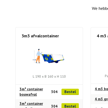
We hebbe
3m3 afvalcontainer
4 m3 
Pa
L 190 x B 160 x H 110
4 m3 bo
3m³ container
Bestel
304
bouwafval
4 m3 gr
3m³ container
Bestel
304