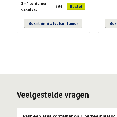
3m³ container
Bestel
694
dakafval
Bekijk 3m3 afvalcontainer
Bek
Veelgestelde vragen
Past een afvalcontainer op 1 parkeerplaats?