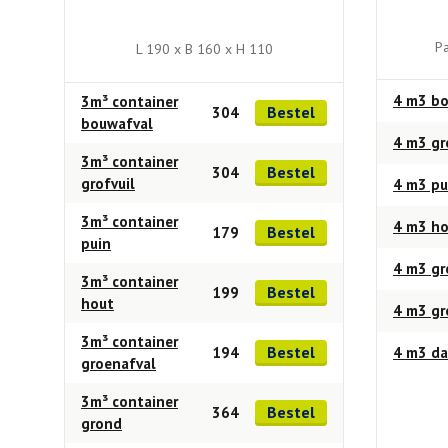
Pa
L 190 x B 160 x H 110
4 m3 bo
3m³ container
Bestel
304
bouwafval
4 m3 gr
3m³ container
Bestel
304
grofvuil
4 m3 pu
3m³ container
4 m3 h
Bestel
179
puin
4 m3 gr
3m³ container
Bestel
199
hout
4 m3 g
3m³ container
Bestel
194
4 m3 da
groenafval
3m³ container
Bestel
364
grond