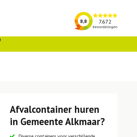
7.672
8,8
beoordelingen
Afvalcontainer huren
in Gemeente Alkmaar?
Diverse containers voor verschillende