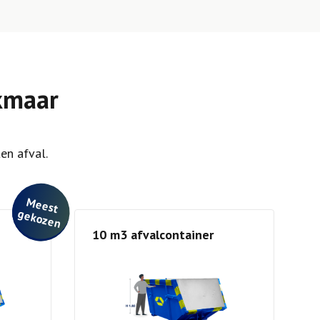
kmaar
en afval.
M
e
e
st
e
ko
ze
g
n
10 m3 afvalcontainer