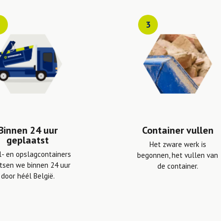
2
3
Binnen 24 uur
Container vullen
geplaatst
Het zware werk is
l- en opslagcontainers
begonnen, het vullen van
tsen we binnen 24 uur
de container.
door héél België.