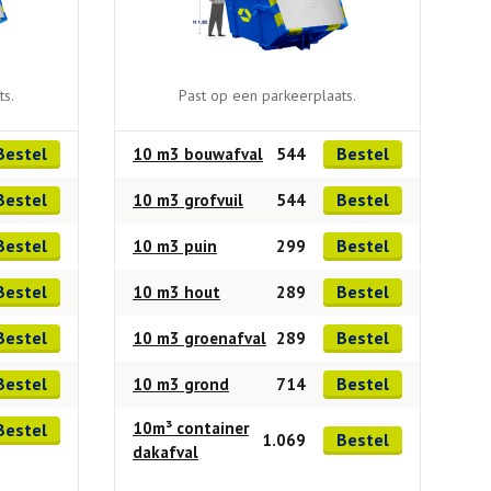
ts.
Past op een parkeerplaats.
Bestel
Bestel
10 m3 bouwafval
544
Bestel
Bestel
10 m3 grofvuil
544
Bestel
Bestel
10 m3 puin
299
Bestel
Bestel
10 m3 hout
289
Bestel
Bestel
10 m3 groenafval
289
Bestel
Bestel
10 m3 grond
714
10m³ container
Bestel
Bestel
1.069
dakafval