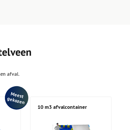
telveen
en afval.
M
e
e
st
e
ko
ze
g
n
10 m3 afvalcontainer