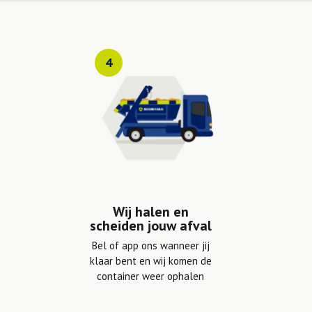
4
Wij halen en
scheiden jouw afval
Bel of app ons wanneer jij
klaar bent en wij komen de
container weer ophalen