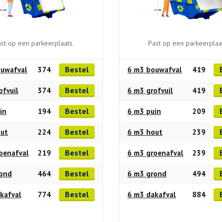
st op een parkeerplaats.
Past op een parkeerplaa
Bestel
uwafval
374
6 m3 bouwafval
419
Bestel
ofvuil
374
6 m3 grofvuil
419
Bestel
in
194
6 m3 puin
209
Bestel
out
224
6 m3 hout
239
Bestel
oenafval
219
6 m3 groenafval
239
Bestel
rond
464
6 m3 grond
494
Bestel
kafval
774
6 m3 dakafval
884