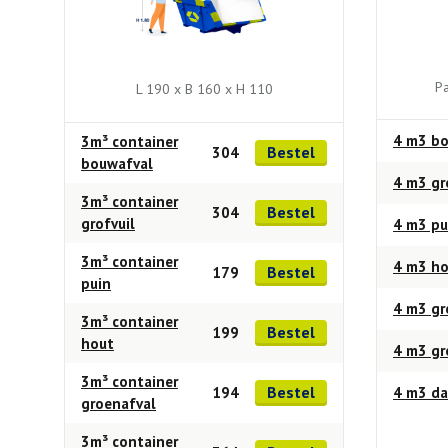
Pa
L 190 x B 160 x H 110
4 m3 bo
3m³ container
Bestel
304
bouwafval
4 m3 gr
3m³ container
Bestel
304
grofvuil
4 m3 pu
3m³ container
4 m3 h
Bestel
179
puin
4 m3 gr
3m³ container
Bestel
199
hout
4 m3 g
3m³ container
Bestel
194
4 m3 da
groenafval
3m³ container