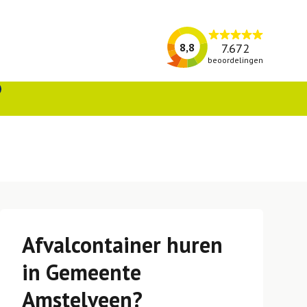
7.672
8,8
beoordelingen
Afvalcontainer huren
in Gemeente
Amstelveen?