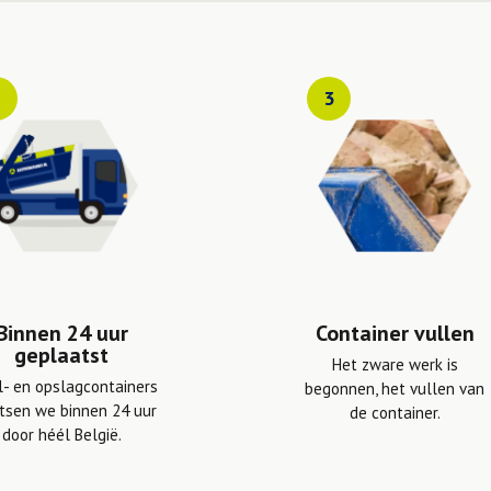
2
3
Binnen 24 uur
Container vullen
geplaatst
Het zware werk is
l- en opslagcontainers
begonnen, het vullen van
tsen we binnen 24 uur
de container.
door héél België.