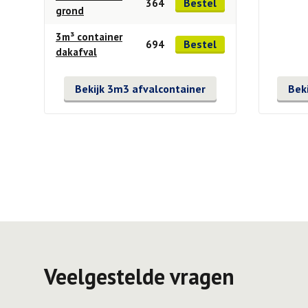
Bestel
364
grond
3m³ container
Bestel
694
dakafval
Bekijk 3m3 afvalcontainer
Bek
Veelgestelde vragen