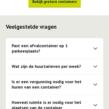
Bekijk grotere containers
Veelgestelde vragen
Past een afvalcontainer op 1
parkeerplaats?
Onze 3 m3, 4 m3, 6 m3, 10 m3 & 10 m3 gesloten
containers passen op 1 parkeerplaats. De 15 m3, 20
Wat zijn de huurtarieven per week?
m3, 30 m3 & 40 m3 containers passen op twee
Voor een 10ft opslagcontainer geldt er een huurprijs
parkeerplaatsen.
van € 35,00 per week. Voor de 20ft opslagcontainer is
Is er een vergunning nodig voor het
dit € 45,00 per week.
huren van een container?
Voor het huren van een container is in de meeste
gevallen geen vergunning nodig. Van de 1000 klanten
Hoeveel ruimte is er nodig voor het
hebben er 999 geen vergunning. Mocht je hierover
plaatsen van de container