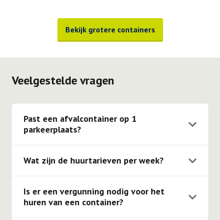
Bekijk grotere containers
Veelgestelde vragen
Past een afvalcontainer op 1
parkeerplaats?
Onze 3 m3, 4 m3, 6 m3, 10 m3 & 10 m3 gesloten
containers passen op 1 parkeerplaats. De 15 m3, 20
Wat zijn de huurtarieven per week?
m3, 30 m3 & 40 m3 containers passen op twee
Voor een 10ft opslagcontainer geldt er een huurprijs
parkeerplaatsen.
van € 35,00 per week. Voor de 20ft opslagcontainer is
Is er een vergunning nodig voor het
dit € 45,00 per week.
huren van een container?