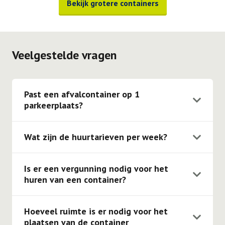
Bekijk grotere containers
Veelgestelde vragen
Past een afvalcontainer op 1
parkeerplaats?
Onze 3 m3, 4 m3, 6 m3, 10 m3 & 10 m3 gesloten
containers passen op 1 parkeerplaats. De 15 m3, 20
Wat zijn de huurtarieven per week?
m3, 30 m3 & 40 m3 containers passen op twee
Voor een 10ft opslagcontainer geldt er een huurprijs
parkeerplaatsen.
van € 35,00 per week. Voor de 20ft opslagcontainer is
Is er een vergunning nodig voor het
dit € 45,00 per week.
huren van een container?
Voor het huren van een container is in de meeste
gevallen geen vergunning nodig. Van de 1000 klanten
Hoeveel ruimte is er nodig voor het
hebben er 999 geen vergunning. Mocht je hierover
plaatsen van de container