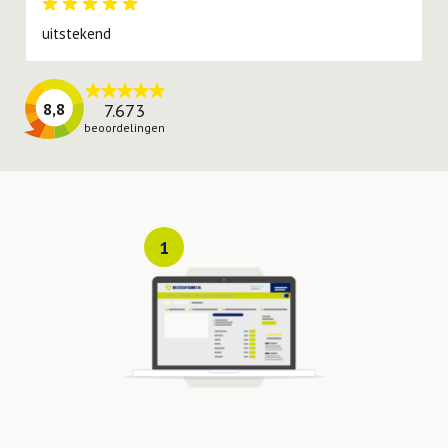
uitstekend
7.673
8,8
beoordelingen
1