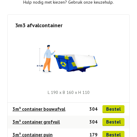
Hulp nodig met kiezen? Gebruik onze keuzehulp.
3m3 afvalcontainer
L 190 x B 160 x H 110
Bestel
3m³ container bouwafval
304
Bestel
3m³ container grofvuil
304
Bestel
3m³ container puin
179