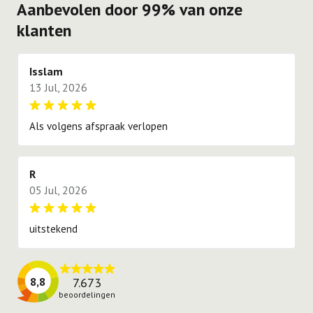
Aanbevolen door 99% van onze
dit € 45,00 per week.
bestellen van de container. Onze chauffeurs zullen
op locatie altijd zo goed mogelijk aan de voorkeur
klanten
proberen te voldoen.
Isslam
13 Jul, 2026
Als volgens afspraak verlopen
R
05 Jul, 2026
uitstekend
7.673
8,8
beoordelingen