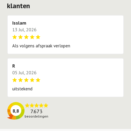
op locatie altijd zo goed mogelijk aan de voorkeur
klanten
proberen te voldoen.
Isslam
13 Jul, 2026
Als volgens afspraak verlopen
R
05 Jul, 2026
uitstekend
7.673
8,8
beoordelingen