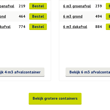
Bestel
oenafval
219
6 m3 groenafval
239
Bestel
rond
464
6 m3 grond
494
Bestel
kafval
774
6 m3 dakafval
884
ijk 4 m3 afvalcontainer
Bekijk 6 m3 afvalconta
Bekijk grotere containers