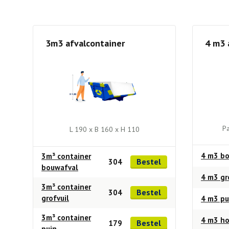
3m3 afvalcontainer
4 m3 
Pa
L 190 x B 160 x H 110
4 m3 bo
3m³ container
Bestel
304
bouwafval
4 m3 gr
3m³ container
Bestel
304
grofvuil
4 m3 pu
3m³ container
4 m3 h
Bestel
179
puin