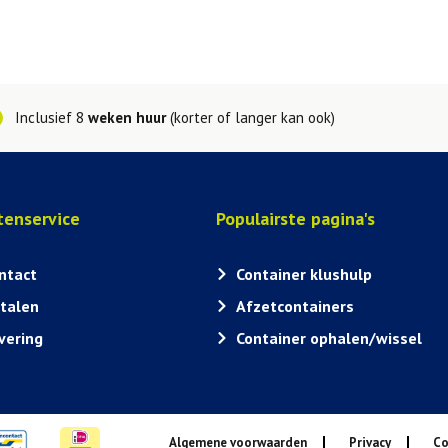
Inclusief 8
weken huur
(korter of langer kan ook)
tenservice
Populairste pagina's
ntact
Container klushulp
talen
Afzetcontainers
vering
Container ophalen/wissel
Algemene voorwaarden
Privacy
Co