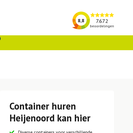
7.672
8,8
beoordelingen
Container huren
Heijenoord kan hier
Diverse containers voor verschillende