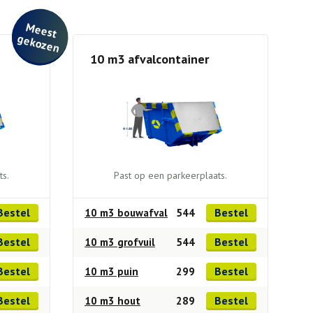
M
e
e
st
e
ko
ze
g
n
10 m3 afvalcontainer
ts.
Past op een parkeerplaats.
Bestel
Bestel
10 m3 bouwafval
544
Bestel
Bestel
10 m3 grofvuil
544
Bestel
Bestel
10 m3 puin
299
Bestel
Bestel
10 m3 hout
289