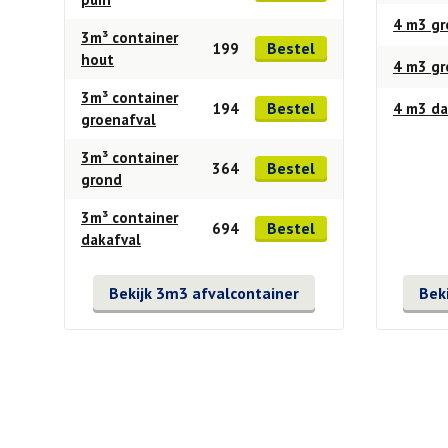
4 m3 gr
3m³ container
Bestel
199
hout
4 m3 g
3m³ container
Bestel
194
4 m3 da
groenafval
3m³ container
Bestel
364
grond
3m³ container
Bestel
694
dakafval
Bekijk 3m3 afvalcontainer
Bek