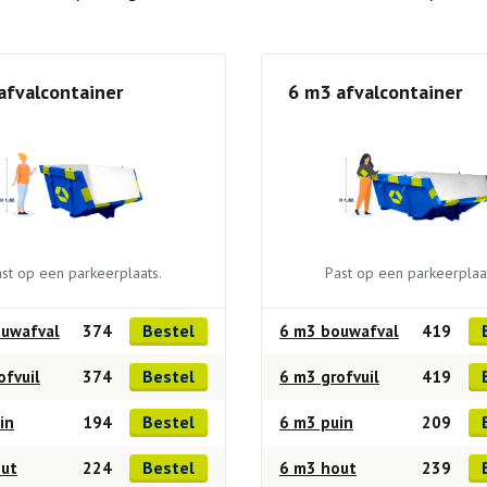
afvalcontainer
6 m3 afvalcontainer
st op een parkeerplaats.
Past op een parkeerplaa
Bestel
uwafval
374
6 m3 bouwafval
419
Bestel
ofvuil
374
6 m3 grofvuil
419
Bestel
in
194
6 m3 puin
209
Bestel
out
224
6 m3 hout
239