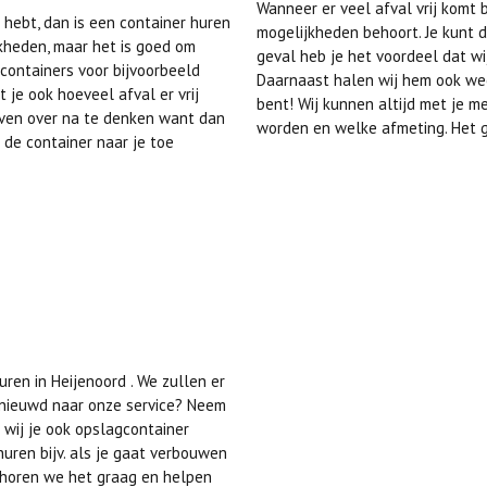
Wanneer er veel afval vrij komt b
 hebt, dan is een container huren
mogelijkheden behoort. Je kunt da
jkheden, maar het is goed om
geval heb je het voordeel dat wij
 containers voor bijvoorbeeld
Daarnaast halen wij hem ook weer
t je ook hoeveel afval er vrij
bent! Wij kunnen altijd met je m
ven over na te denken want dan
worden en welke afmeting. Het ga
 de container naar je toe
ren in Heijenoord . We zullen er
enieuwd naar onze service? Neem
 wij je ook opslagcontainer
uren bijv. als je gaat verbouwen
n horen we het graag en helpen