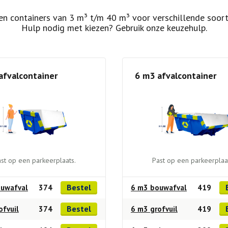
n containers van 3 m³ t/m 40 m³ voor verschillende soort
Hulp nodig met kiezen? Gebruik onze keuzehulp.
afvalcontainer
6 m3 afvalcontainer
st op een parkeerplaats.
Past op een parkeerplaa
Bestel
uwafval
374
6 m3 bouwafval
419
Bestel
ofvuil
374
6 m3 grofvuil
419