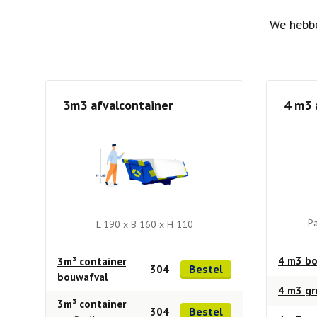
We hebbe
3m3 afvalcontainer
4 m3 
Pa
L 190 x B 160 x H 110
4 m3 bo
3m³ container
Bestel
304
bouwafval
4 m3 gr
3m³ container
Bestel
304