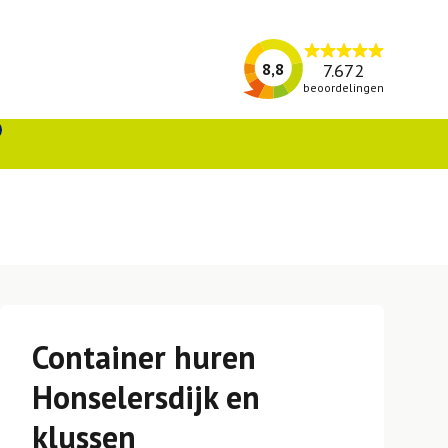
7.672
8,8
beoordelingen
Container huren
Honselersdijk en
klussen