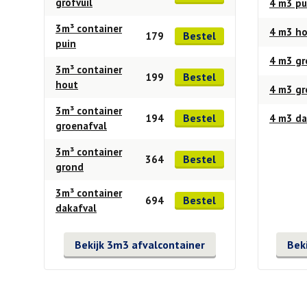
grofvuil
4 m3 pu
3m³ container
4 m3 h
Bestel
179
puin
4 m3 gr
3m³ container
Bestel
199
hout
4 m3 g
3m³ container
Bestel
194
4 m3 da
groenafval
3m³ container
Bestel
364
grond
3m³ container
Bestel
694
dakafval
Bekijk 3m3 afvalcontainer
Bek