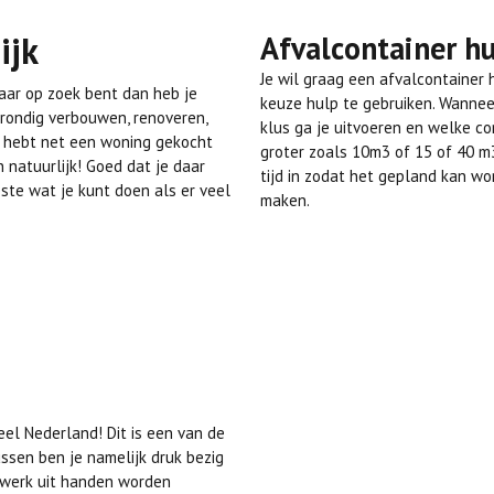
ijk
Afvalcontainer h
Je wil graag een afvalcontainer
naar op zoek bent dan heb je
keuze hulp te gebruiken. Wanne
grondig verbouwen, renoveren,
klus ga je uitvoeren en welke co
e hebt net een woning gekocht
groter zoals 10m3 of 15 of 40 m3
 natuurlijk! Goed dat je daar
tijd in zodat het gepland kan wo
ste wat je kunt doen als er veel
maken.
eel Nederland! Dit is een van de
ussen ben je namelijk druk bezig
l werk uit handen worden