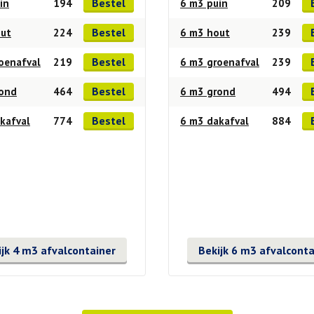
Bestel
in
194
6 m3 puin
209
Bestel
out
224
6 m3 hout
239
Bestel
oenafval
219
6 m3 groenafval
239
Bestel
rond
464
6 m3 grond
494
Bestel
kafval
774
6 m3 dakafval
884
ijk 4 m3 afvalcontainer
Bekijk 6 m3 afvalconta