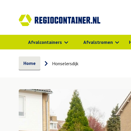
Afvalcontainers
Afvalstromen
Home
Honselersdijk