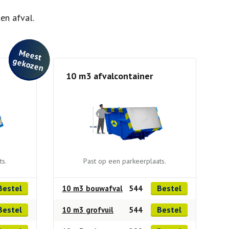
en afval.
M
e
e
st
e
ko
ze
g
n
10 m3 afvalcontainer
ts.
Past op een parkeerplaats.
Bestel
Bestel
10 m3 bouwafval
544
Bestel
Bestel
10 m3 grofvuil
544