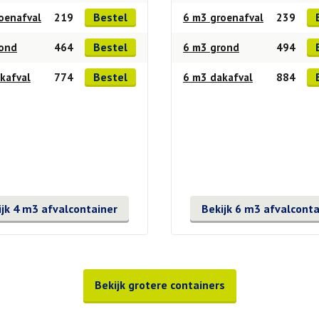
Bestel
oenafval
219
6 m3 groenafval
239
Bestel
rond
464
6 m3 grond
494
Bestel
kafval
774
6 m3 dakafval
884
ijk 4 m3 afvalcontainer
Bekijk 6 m3 afvalconta
Bekijk grotere containers