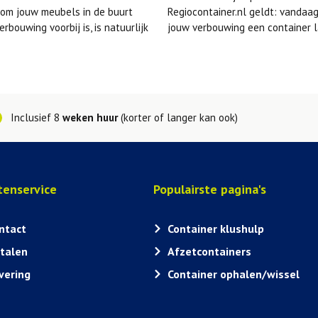
n om jouw meubels in de buurt
Regiocontainer.nl geldt: vandaag
rbouwing voorbij is, is natuurlijk
jouw verbouwing een container 
Inclusief 8
weken huur
(korter of langer kan ook)
tenservice
Populairste pagina's
ntact
Container klushulp
talen
Afzetcontainers
vering
Container ophalen/wissel