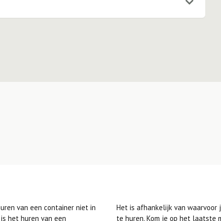
ebben waar de container moet komen
bij het bestellen van de container.
an € 35,00 per week. Voor de 20ft
ijk aan de voorkeur proberen te
ren van een container niet in
Het is afhankelijk van waarvoor 
 is het huren van een
te huren. Kom je op het laatste 