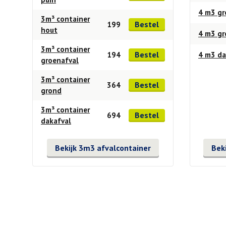
4 m3 gr
3m³ container
Bestel
199
hout
4 m3 g
3m³ container
Bestel
194
4 m3 da
groenafval
3m³ container
Bestel
364
grond
3m³ container
Bestel
694
dakafval
Bekijk 3m3 afvalcontainer
Bek