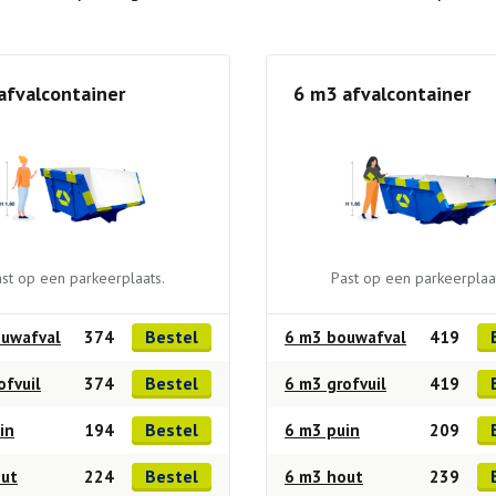
afvalcontainer
6 m3 afvalcontainer
st op een parkeerplaats.
Past op een parkeerplaa
Bestel
uwafval
374
6 m3 bouwafval
419
Bestel
ofvuil
374
6 m3 grofvuil
419
Bestel
in
194
6 m3 puin
209
Bestel
out
224
6 m3 hout
239