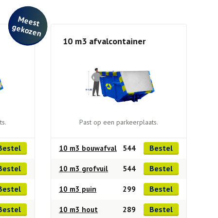
M
e
e
st
e
ko
ze
g
n
10 m3 afvalcontainer
ts.
Past op een parkeerplaats.
Bestel
Bestel
10 m3 bouwafval
544
Bestel
Bestel
10 m3 grofvuil
544
Bestel
Bestel
10 m3 puin
299
Bestel
Bestel
10 m3 hout
289