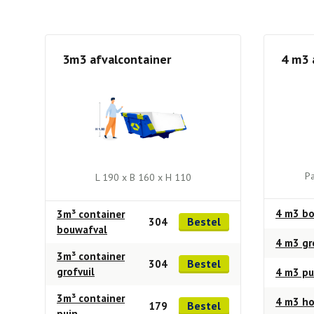
3m3 afvalcontainer
4 m3 
Pa
L 190 x B 160 x H 110
4 m3 bo
3m³ container
Bestel
304
bouwafval
4 m3 gr
3m³ container
Bestel
304
grofvuil
4 m3 pu
3m³ container
4 m3 h
Bestel
179
puin