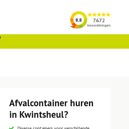
7.672
8,8
beoordelingen
Afvalcontainer huren
in Kwintsheul?
Diverse containers voor verschillende