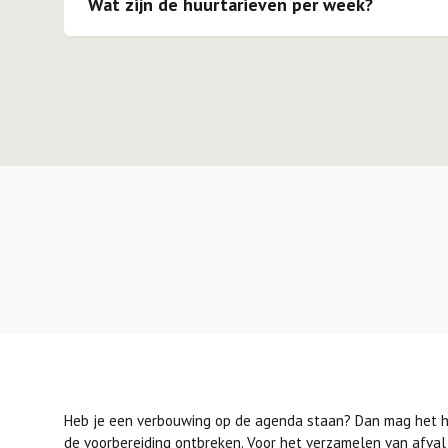
van de container. Mocht je een locatie in gedachten h
Wat zijn de huurtarieven per week?
te staan dan adviseren wij je dit duidelijk aan te geven 
Voor een 10ft opslagcontainer geldt er een huurprijs v
Onze chauffeurs zullen op locatie altijd zo goed mogel
opslagcontainer is dit € 45,00 per week.
voldoen.
Heb je een verbouwing op de agenda staan? Dan mag het hu
de voorbereiding ontbreken. Voor het verzamelen van afval