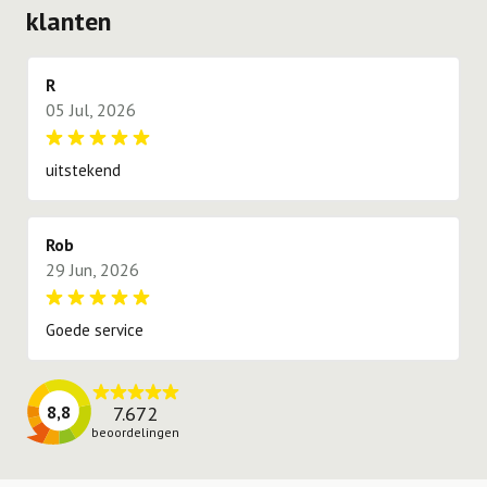
op locatie altijd zo goed mogelijk aan de voorkeur
klanten
proberen te voldoen.
R
05 Jul, 2026
uitstekend
Rob
29 Jun, 2026
Goede service
7.672
8,8
beoordelingen