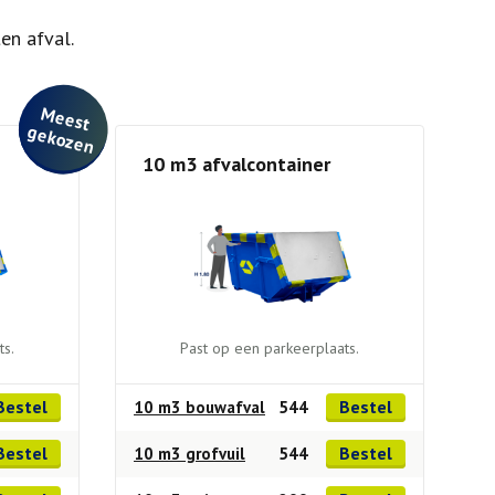
en afval.
M
e
e
st
e
ko
ze
g
n
10 m3 afvalcontainer
ts.
Past op een parkeerplaats.
Bestel
Bestel
10 m3 bouwafval
544
Bestel
Bestel
10 m3 grofvuil
544