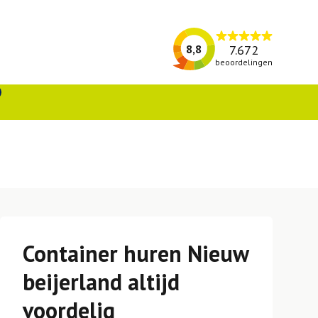
7.672
8,8
beoordelingen
Container huren Nieuw
beijerland altijd
voordelig