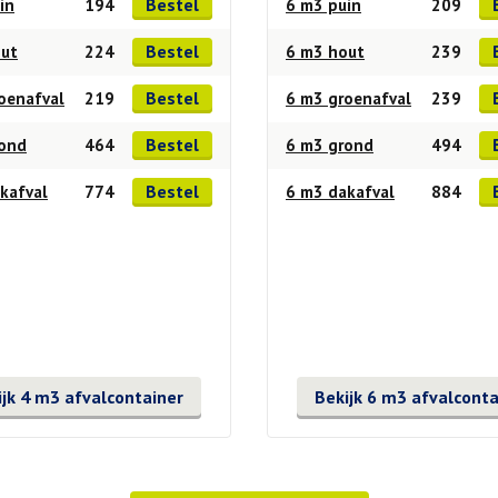
Bestel
in
194
6 m3 puin
209
Bestel
out
224
6 m3 hout
239
Bestel
oenafval
219
6 m3 groenafval
239
Bestel
rond
464
6 m3 grond
494
Bestel
kafval
774
6 m3 dakafval
884
ijk 4 m3 afvalcontainer
Bekijk 6 m3 afvalconta