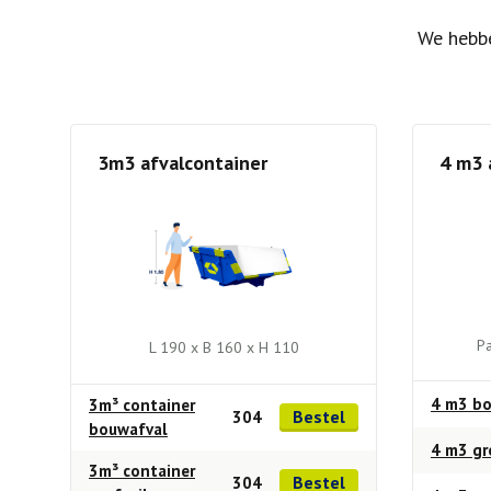
We hebbe
3m3 afvalcontainer
4 m3 
Pa
L 190 x B 160 x H 110
4 m3 bo
3m³ container
Bestel
304
bouwafval
4 m3 gr
3m³ container
Bestel
304