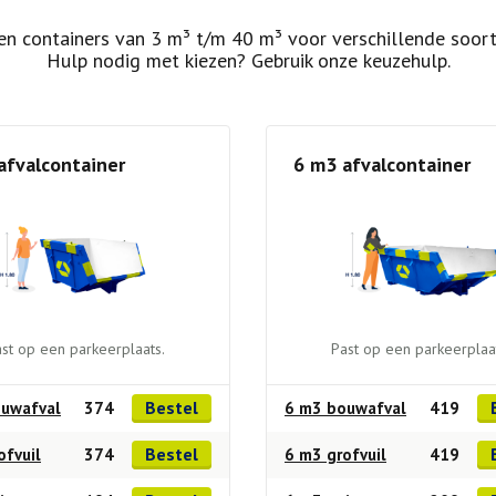
n containers van 3 m³ t/m 40 m³ voor verschillende soort
Hulp nodig met kiezen? Gebruik onze keuzehulp.
afvalcontainer
6 m3 afvalcontainer
st op een parkeerplaats.
Past op een parkeerplaa
Bestel
uwafval
374
6 m3 bouwafval
419
Bestel
ofvuil
374
6 m3 grofvuil
419