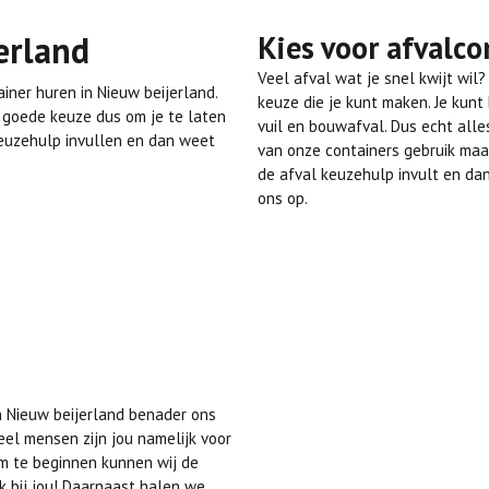
erland
Kies voor afvalco
Veel afval wat je snel kwijt wil
iner huren in Nieuw beijerland.
keuze die je kunt maken. Je kunt b
n goede keuze dus om je te laten
vuil en bouwafval. Dus echt all
keuzehulp invullen en dan weet
van onze containers gebruik maak
de afval keuzehulp invult en dan
ons op.
n Nieuw beijerland benader ons
eel mensen zijn jou namelijk voor
Om te beginnen kunnen wij de
k bij jou! Daarnaast halen we