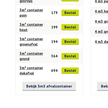
grofvuil
4 m3 pu
3m³ container
4 m3 h
Bestel
179
puin
4 m3 gr
3m³ container
Bestel
199
hout
4 m3 g
3m³ container
Bestel
194
4 m3 da
groenafval
3m³ container
Bestel
364
grond
3m³ container
Bestel
694
dakafval
Bekijk 3m3 afvalcontainer
Bek