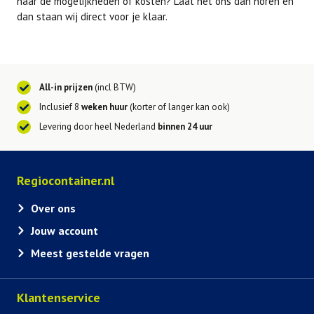
naar de mogelijkheden of kosten? Laat het ons dan horen en
dan staan wij direct voor je klaar.
All-in prijzen
(incl BTW)
Inclusief 8
weken huur
(korter of langer kan ook)
Levering door heel Nederland
binnen 24 uur
Regiocontainer.nl
Over ons
Jouw account
Meest gestelde vragen
Klantenservice