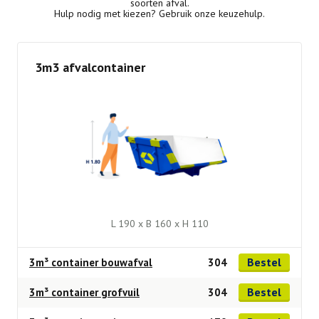
soorten afval.
Hulp nodig met kiezen? Gebruik onze keuzehulp.
3m3 afvalcontainer
L 190 x B 160 x H 110
Bestel
3m³ container bouwafval
304
Bestel
3m³ container grofvuil
304